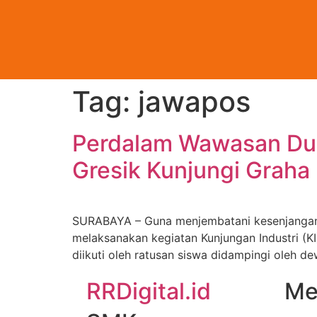
Tag:
jawapos
Perdalam Wawasan Dun
Gresik Kunjungi Graha
SURABAYA – Guna menjembatani kesenjangan an
melaksanakan kegiatan Kunjungan Industri (K
diikuti oleh ratusan siswa didampingi oleh 
RRDigital.id
Me