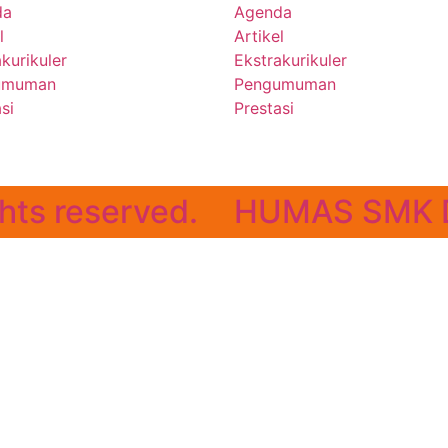
da
Agenda
l
Artikel
kurikuler
Ekstrakurikuler
umuman
Pengumuman
si
Prestasi
hts reserved.
HUMAS SMK 