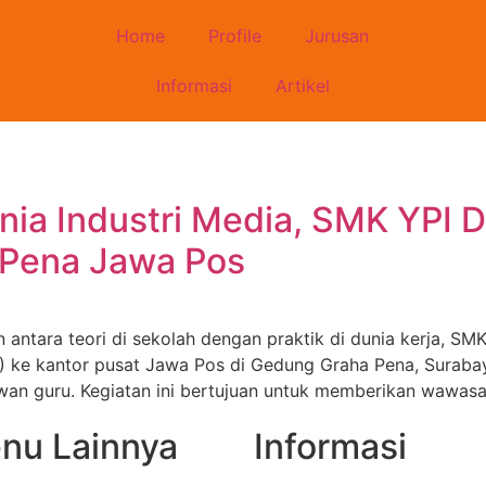
Home
Profile
Jurusan
Informasi
Artikel
ia Industri Media, SMK YPI 
 Pena Jawa Pos
tara teori di sekolah dengan praktik di dunia kerja, SMK
I) ke kantor pusat Jawa Pos di Gedung Graha Pena, Surabay
dewan guru. Kegiatan ini bertujuan untuk memberikan wawas
nu Lainnya
Informasi