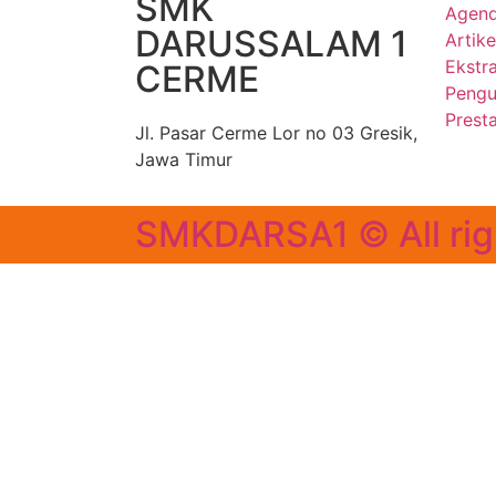
SMK
Agen
DARUSSALAM 1
Artike
Ekstra
CERME
Peng
Presta
Jl. Pasar Cerme Lor no 03 Gresik,
Jawa Timur
SMKDARSA1 © All rig