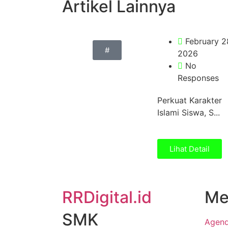
Artikel Lainnya
February 2
#
2026
No
Responses
Perkuat Karakter
Islami Siswa, S...
Lihat Detail
RRDigital.id
Me
SMK
Agen