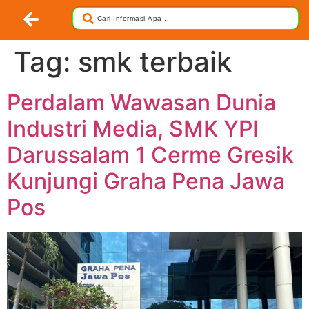
Tag:
smk terbaik
Perdalam Wawasan Dunia
Industri Media, SMK YPI
Darussalam 1 Cerme Gresik
Kunjungi Graha Pena Jawa
Pos