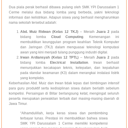
Dua piala perak berhasil dibawa pulang oleh SMK YPI Darussalam 1
Cerme melalui dua bidang lomba yang berbeda, yakni teknologi
informasi dan kelistrikan. Adapun siswa yang berhasil mengharumkan
nama sekolah tersebut adalah:
Abd. Muiz Ridwan (Kelas 12 TKJ)
– Meraih
Juara 2
pada
bidang lomba
Cloud Computing
. Kemenangan ini
membuktikan keunggulan program keahlian Teknik Komputer
dan Jaringan (TKJ) dalam menguasai teknologi komputasi
awan yang kini menjadi tulang punggung industri digital.
Irwan Ardiansyah (Kelas 12 TPTL)
– Meraih
Juara 2
pada
bidang lomba
Electrical Installation
. Irwan berhasil
menunjukkan kecakapan teknis, ketepatan, dan kepatuhan
pada standar keamanan (K3) dalam merangkai instalasi listrik
yang kompleks.
Keberhasilan Abd. Muiz dan Irwan tidak lepas dari bimbingan intensif
para guru produktif serta kedisiplinan siswa dalam berlatih sebelum
kompetisi. Persaingan di Blitar berlangsung ketat, mengingat seluruh
peserta merupakan perwakilan terbaik dari masing-masing daerah di
Jawa Timur.
“Alhamdulillah, kerja keras siswa dan pembimbing
terbayar lunas. Prestasi ini membuktikan bahwa siswa
SMK YPI Darussalam 1 Cerme memiliki kompetensi