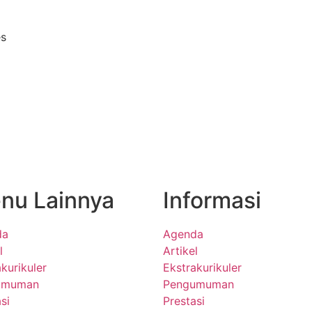
s
nu Lainnya
Informasi
da
Agenda
l
Artikel
kurikuler
Ekstrakurikuler
umuman
Pengumuman
si
Prestasi