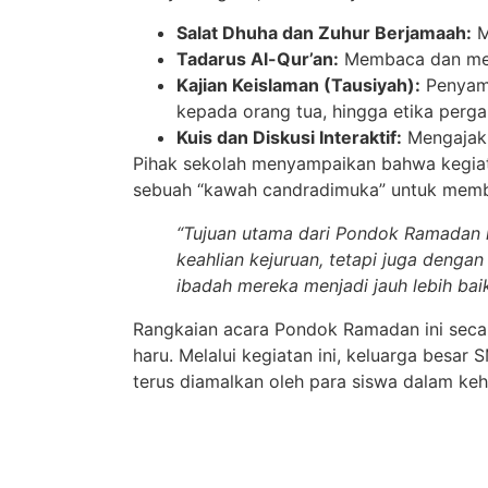
Salat Dhuha dan Zuhur Berjamaah:
M
Tadarus Al-Qur’an:
Membaca dan meng
Kajian Keislaman (Tausiyah):
Penyamp
kepada orang tua, hingga etika pergau
Kuis dan Diskusi Interaktif:
Mengajak s
Pihak sekolah menyampaikan bahwa kegiata
sebuah “kawah candradimuka” untuk membin
“Tujuan utama dari Pondok Ramadan 
keahlian kejuruan, tetapi juga dengan 
ibadah mereka menjadi jauh lebih baik
Rangkaian acara Pondok Ramadan ini secar
haru. Melalui kegiatan ini, keluarga besar 
terus diamalkan oleh para siswa dalam ke