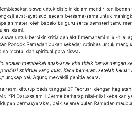
embiasakan siswa untuk disiplin dalam mendirikan ibadah
kaji ayat-ayat suci secara bersama-sama untuk meningka
aian materi oleh bapak/ibu guru serta pemateri tamu menge
lan Islami.
iswa untuk berpikir kritis dan aktif memahami nilai-nilai 
n Pondok Ramadan bukan sekadar rutinitas untuk mengisi 
a mental dan spiritual para siswa.
ini adalah membekali anak-anak kita tidak hanya dengan 
pondasi spiritual yang kuat. Kami berharap, setelah keluar 
,”
ungkap pak Agung mewakili panitia acara.
a resmi ditutup pada tanggal 27 Februari dengan kegiata
SMK YPI Darussalam 1 Cerme berharap nilai-nilai kebaikan ya
hidupan bermasyarakat, baik selama bulan Ramadan maupun 