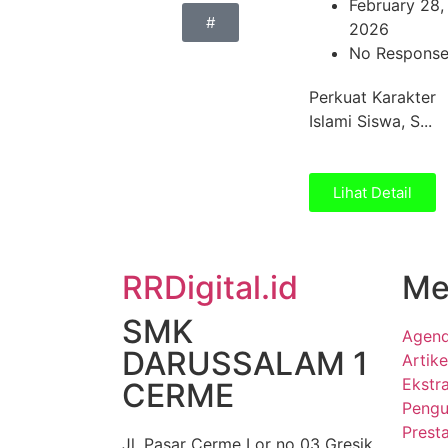
February 28,
#
2026
No Response
Perkuat Karakter
Islami Siswa, S...
Lihat Detail
RRDigital.id
Me
SMK
Agen
DARUSSALAM 1
Artike
Ekstra
CERME
Peng
Presta
Jl. Pasar Cerme Lor no 03 Gresik,