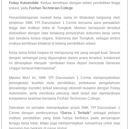
Foday Automobile
. Kedua, kemitraan dengan sektor pendidikan tinggi
vokasi, yaitu
Foshan Technician College
.
Penandatanganan naskah kerja sama ini dilakukan langsung oleh
pimpinan SMK YPI Darussalam 1 Cerme bersama para perwakilan
tinggi dari institusi mitra di Tiongkok. Momen bersejarah tersebut
diabadikan dengan latar belakang penyerahan dokumen kerja sama
dan bendera kedua negara, Indonesia dan Tiongkok, sebagai simbol
eratnya kemitraan bilateral di bidang pendidikan vokasi.
Kerja sama lintas negara ini mengusung visi yang sangat kuat. Sesuai
dengan semangat yang digaungkan dalam acara tersebut, kolaborasi
ini diharapkan menjadi
“Jembatan masa depan mencetak Generasi
Unggul bertaraf Internasional”
.
Melalui MoU ini, SMK YPI Darussalam 1 Cerme memproyeksikan
peningkatan kualitas mutu pendidikan, pertukaran pengetahuan
(
knowledge transfer
) terkait teknologi otomotif mutakhir dengan Foday
Automobile, serta membuka peluang studi lanjut dan standardisasi
kompetensi keahlian bersama Foshan Technician College.
Gebrakan ini semakin memantapkan posisi SMK YPI Darussalam 1
Cerme dengan semboyannya
“Darsa 1 Terbaik”
sebagai pelopor
institusi pendidikan yang tidak hanya berfokus pada penyerapan
tenaga kerja lokal, tetapi juga mempersiapkan lulusannya untuk siap
bersaing dan berkarir di pasar global.