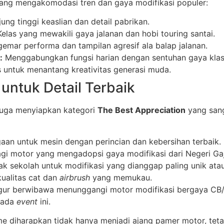
 yang mengakomodasi tren dan gaya modifikasi populer:
ng tinggi keaslian dan detail pabrikan.
elas yang mewakili gaya jalanan dan hobi touring santai.
emar performa dan tampilan agresif ala balap jalanan.
:
Menggabungkan fungsi harian dengan sentuhan gaya klas
 untuk menantang kreativitas generasi muda.
untuk Detail Terbaik
a juga menyiapkan kategori
The Best Appreciation
yang sang
an untuk mesin dengan perincian dan kebersihan terbaik.
gi motor yang mengadopsi gaya modifikasi dari Negeri Gaj
ihak sekolah untuk modifikasi yang dianggap paling unik ata
ualitas cat dan
airbrush
yang memukau.
figur berwibawa menunggangi motor modifikasi bergaya CB
pada
event
ini.
 diharapkan tidak hanya menjadi ajang pamer motor, teta