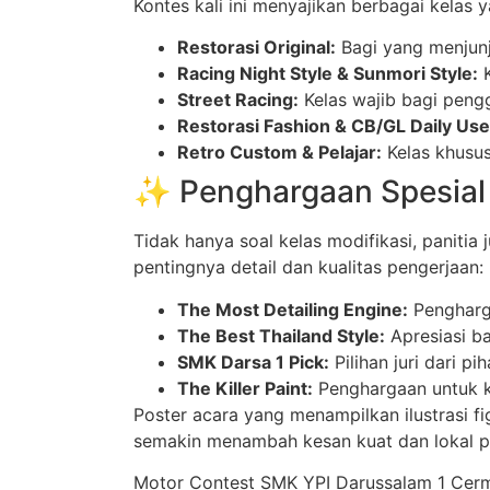
Kontes kali ini menyajikan berbagai kelas
Restorasi Original:
Bagi yang menjunju
Racing Night Style & Sunmori Style:
K
Street Racing:
Kelas wajib bagi pengg
Restorasi Fashion & CB/GL Daily Use
Retro Custom & Pelajar:
Kelas khusus
✨ Penghargaan Spesial 
Tidak hanya soal kelas modifikasi, paniti
pentingnya detail dan kualitas pengerjaan:
The Most Detailing Engine:
Pengharga
The Best Thailand Style:
Apresiasi ba
SMK Darsa 1 Pick:
Pilihan juri dari p
The Killer Paint:
Penghargaan untuk k
Poster acara yang menampilkan ilustrasi 
semakin menambah kesan kuat dan lokal 
Motor Contest SMK YPI Darussalam 1 Cerme